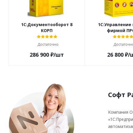
1С:Документооборот 8
1С:Управление
КОРП
фирмой П
Достаточно
Достаточн
286 900
₽
/шт
26 800
₽
/
Софт Р
Компания О
«1С:Предпри
автоматизац