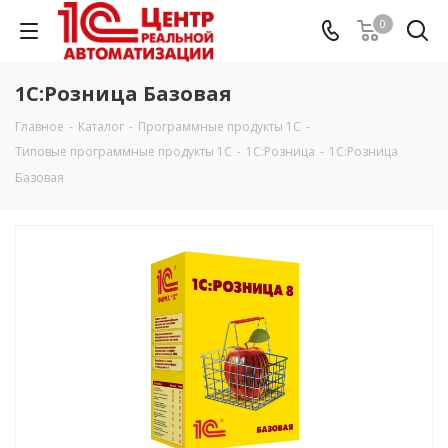
0
1С:Розница Базовая
Главное
-
Каталог
-
Программные продукты 1С
-
Типовые программные продукты 1С
-
1С:Розница
-
1С:Розница
Базовая